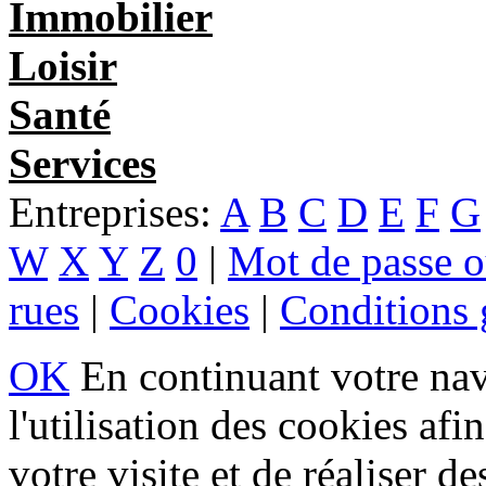
Immobilier
Loisir
Santé
Services
Entreprises:
A
B
C
D
E
F
G
W
X
Y
Z
0
|
Mot de passe o
rues
|
Cookies
|
Conditions g
OK
En continuant votre navi
l'utilisation des cookies af
votre visite et de réaliser de