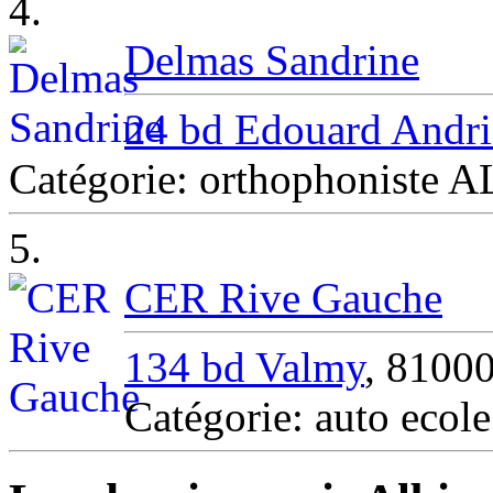
4.
Delmas Sandrine
24 bd Edouard Andr
Catégorie: orthophoniste A
5.
CER Rive Gauche
134 bd Valmy
, 8100
Catégorie: auto ecol