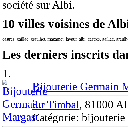
société sur Albi.
10 villes voisines de Alb
castres
,
gaillac
,
graulhet
,
mazamet
,
lavaur
,
albi
,
castres
,
gaillac
,
graulh
Les derniers inscrits da
1.
Bijouterie Germain 
3 r Timbal
, 81000 A
Catégorie: bijouteri