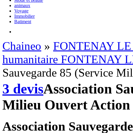
Mode et beauté
animaux
Voyage
Immobilier
Batiment
Chaineo
»
FONTENAY LE
humanitaire FONTENAY 
Sauvegarde 85 (Service Mil
3 devis
Association Sa
Milieu Ouvert Action
Association Sauvegarde