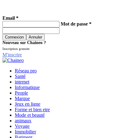
Email *
Mot de passe *
Nouveau sur Chaineo ?
Inscription gratuite
M'inscrire
Réseau pro
Santé
internet
Informatique
People
Marque
Jeux en ligne
Forme et bien etre
Mode et beauté
animaux
Voyage
Immobilier
Batiment