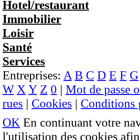
Hotel/restaurant
Immobilier
Loisir
Santé
Services
Entreprises:
A
B
C
D
E
F
G
W
X
Y
Z
0
|
Mot de passe o
rues
|
Cookies
|
Conditions g
OK
En continuant votre navi
l'utilisation des cookies af