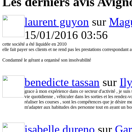
Les derniers avis Avign
laurent guyon
sur
Magu
15/01/2016 03:56
cette société a été liquidée en 2010
elle fait payer ses clients et ne rend pas les prestations correspondant
Condamné le gérant a organisé son insolvabilité
Pour plus d'info me contacter 06.67.89.35.67
benedicte tassan
sur
Il
grace à mon expérience dans ce secteur d'activité , je suis
vie quotidienne , véhiculer dans les sorties et les rendez-vou
réaliser les courses , sont les compétences que je désire 
m'adapter aux habitudes des personne tout en ayant un bon 
et de mes motivations . veuillez agréer Madame , Monsieur 
isabelle dureno
sur
Gar