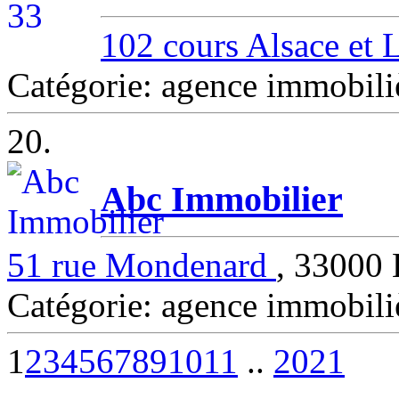
102 cours Alsace et 
Catégorie: agence immob
20.
Abc Immobilier
51 rue Mondenard
, 3300
Catégorie: agence immob
1
2
3
4
5
6
7
8
9
10
11
..
20
21