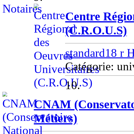
Centre Régio
(C.R.O.U.S)
standard18 r 
Catégorie: u
10.
CNAM (Conservatoir
Métiers)