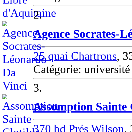
2.
Agence Socrates-L
25 quai Chartrons
, 
Catégorie: univers
3.
Assomption Sainte 
370 bd Prés Wilson
,