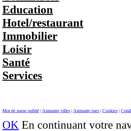
Education
Hotel/restaurant
Immobilier
Loisir
Santé
Services
Mot de passe oublié
|
Annuaire villes
|
Annuaire rues
|
Cookies
|
Condi
OK
En continuant votre navi