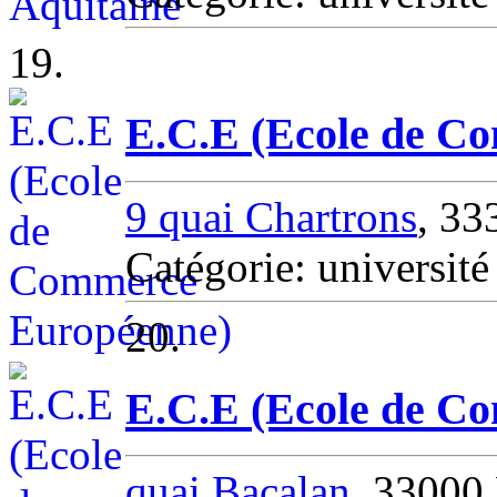
19.
E.C.E (Ecole de C
9 quai Chartrons
, 33
Catégorie: universit
20.
E.C.E (Ecole de C
quai Bacalan
, 3300