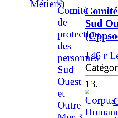
Comité 
Sud Ou
(Cppso
146 r L
Catégo
13.