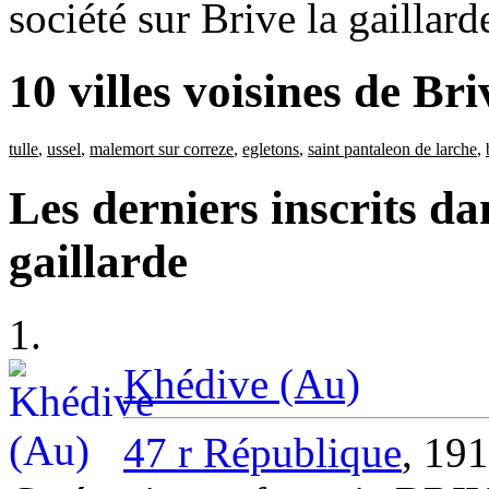
société sur Brive la gaillard
10 villes voisines de Bri
tulle
,
ussel
,
malemort sur correze
,
egletons
,
saint pantaleon de larche
,
Les derniers inscrits da
gaillarde
1.
Khédive (Au)
47 r République
, 1