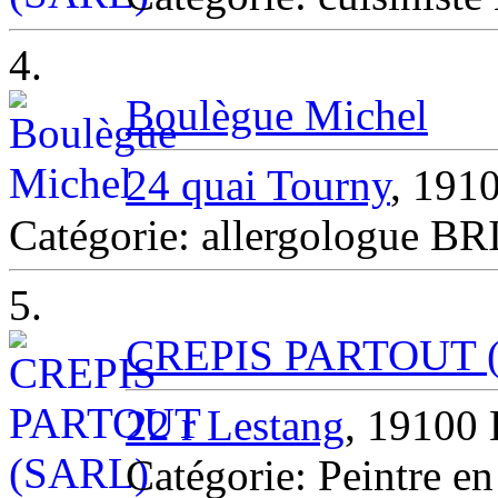
4.
Boulègue Michel
24 quai Tourny
, 19
Catégorie: allergologue
5.
CREPIS PARTOUT 
22 r Lestang
, 1910
Catégorie: Peintre 