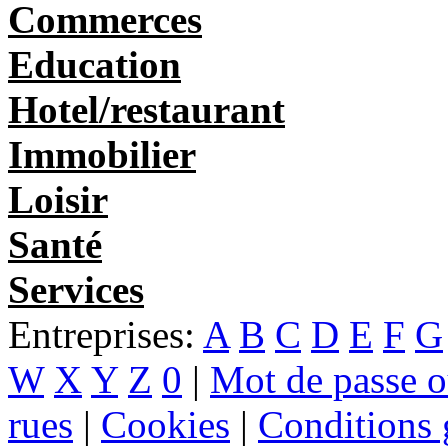
Commerces
Education
Hotel/restaurant
Immobilier
Loisir
Santé
Services
Entreprises:
A
B
C
D
E
F
G
W
X
Y
Z
0
|
Mot de passe o
rues
|
Cookies
|
Conditions g