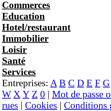
Commerces
Education
Hotel/restaurant
Immobilier
Loisir
Santé
Services
Entreprises:
A
B
C
D
E
F
G
W
X
Y
Z
0
|
Mot de passe o
rues
|
Cookies
|
Conditions g