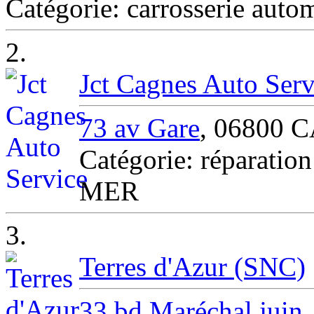
Catégorie: carrosserie a
2.
Jct Cagnes Auto Serv
73 av Gare
, 06800
Catégorie: réparat
MER
3.
Terres d'Azur (SNC)
33 bd Maréchal juin