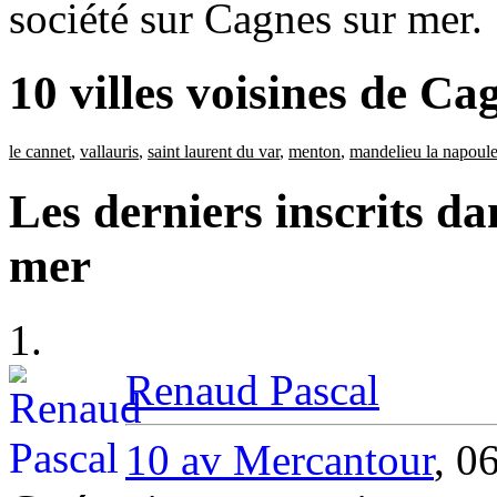
société sur Cagnes sur mer.
10 villes voisines de Ca
le cannet
,
vallauris
,
saint laurent du var
,
menton
,
mandelieu la napoul
Les derniers inscrits d
mer
1.
Renaud Pascal
10 av Mercantour
, 