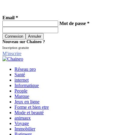
Email *
Mot de passe *
Nouveau sur Chaineo ?
Inscription gratuite
M'inscrire
Réseau pro
Santé
internet
Informatique
People
Marque
Jeux en ligne
Forme et bien etre
Mode et beauté
animaux
Voyage
Immobilier
Batiment