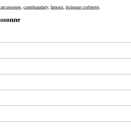
carcassonne
,
castelnaudary
,
limoux
,
lezignan corbieres
.
assonne