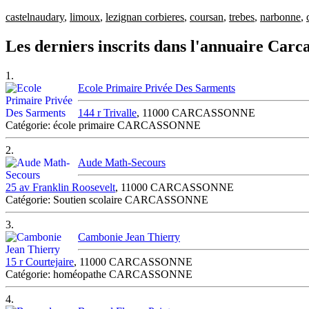
castelnaudary
,
limoux
,
lezignan corbieres
,
coursan
,
trebes
,
narbonne
,
Les derniers inscrits dans l'annuaire Carc
1.
Ecole Primaire Privée Des Sarments
144 r Trivalle
, 11000 CARCASSONNE
Catégorie: école primaire CARCASSONNE
2.
Aude Math-Secours
25 av Franklin Roosevelt
, 11000 CARCASSONNE
Catégorie: Soutien scolaire CARCASSONNE
3.
Cambonie Jean Thierry
15 r Courtejaire
, 11000 CARCASSONNE
Catégorie: homéopathe CARCASSONNE
4.