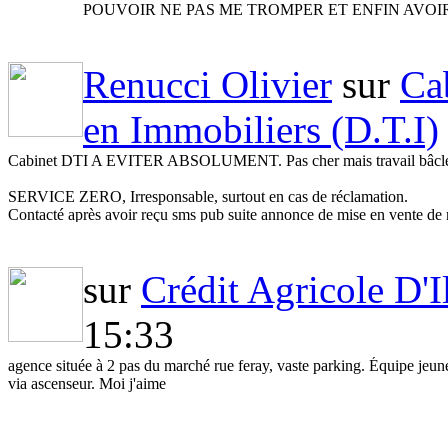
POUVOIR NE PAS ME TROMPER ET ENFIN AVOI
MADAME ET CONTINUEE SUR CETTE VOIX.
Renucci Olivier
sur
Ca
en Immobiliers (D.T.I)
Cabinet DTI A EVITER ABSOLUMENT. Pas cher mais travail bâcl
SERVICE ZERO, Irresponsable, surtout en cas de réclamation.
Contacté après avoir reçu sms pub suite annonce de mise en vente de m
Février 2013: J'ai fait faire un pack 6 diagnostics (termite, dpe, carre
était 10 min. en retard, très sympa rien à redire là-dessus;
Mais en effet en moins d'1 heure, càd 30 minutes tout était bouclé, alo
sur
Crédit Agricole D'I
La loi Carrez a été bâclé, j'ai perdu 0,72m2 par rapport à mon carrez
de 30m2 alors que j'ai refait les calculs précisément suite à cela et j'ai
15:33
J'ai reçu un rapport rempli de fautes d'orthographes, avec des lots im
détail ni aucune description des pièces mesurés soit:
agence située à 2 pas du marché rue feray, vaste parking. Équipe jeu
Aucune surface Entrée, Placard, Salle de bain, Séjour, Coin cuisine: ?
via ascenseur. Moi j'aime
J'ai gentiment demandé au gérant de vérifier leur calcul (dans un 1er 
M'a rappelé au téléphone: