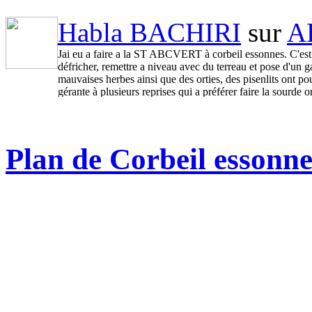
Il m'a insulté en me disant qu'il connaissait les clients casse c... comm
faire f? Il n'a même pas cherché à m'écouter et m'a raccroché au nez.
Habla BACHIRI
sur
A
Vu le prix du m2, cela fait une différence de plusieurs milliers d'euros
J'ai dû refaire faire un diagnostic loi Carrez la semaine d'après par un 
Jai eu a faire a la ST ABCVERT à corbeil essonnes. C'est
30,70 m2.
défricher, remettre a niveau avec du terreau et pose d'un g
mauvaises herbes ainsi que des orties, des pisenlits ont pou
C'EST UNE HONTE POUR DTI. A BANNIR.
gérante à plusieurs reprises qui a préférer faire la sourd
Plan de Corbeil essonne