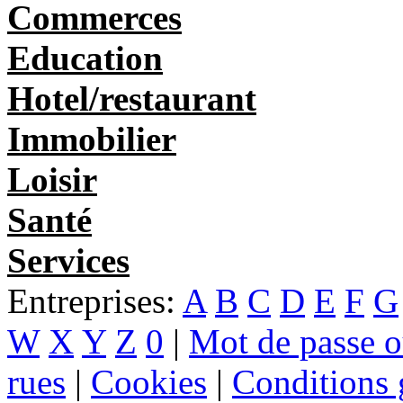
Commerces
Education
Hotel/restaurant
Immobilier
Loisir
Santé
Services
Entreprises:
A
B
C
D
E
F
G
W
X
Y
Z
0
|
Mot de passe o
rues
|
Cookies
|
Conditions g