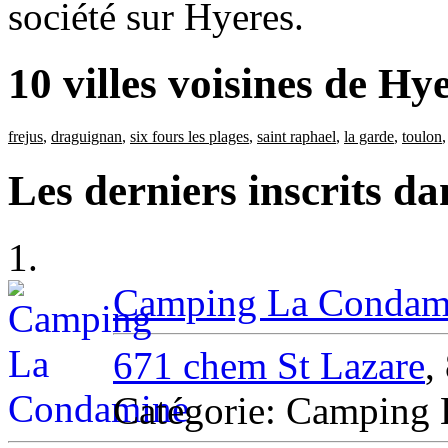
société sur Hyeres.
10 villes voisines de Hy
frejus
,
draguignan
,
six fours les plages
,
saint raphael
,
la garde
,
toulon
Les derniers inscrits d
1.
Camping La Condam
671 chem St Lazare
,
Catégorie: Campin