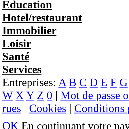
Education
Hotel/restaurant
Immobilier
Loisir
Santé
Services
Entreprises:
A
B
C
D
E
F
G
W
X
Y
Z
0
|
Mot de passe o
rues
|
Cookies
|
Conditions g
OK
En continuant votre navi