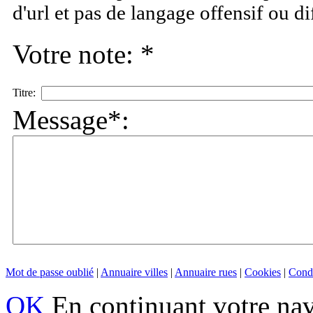
d'url et pas de langage offensif ou d
Votre note: *
Titre:
Message*:
Mot de passe oublié
|
Annuaire villes
|
Annuaire rues
|
Cookies
|
Condi
OK
En continuant votre navi