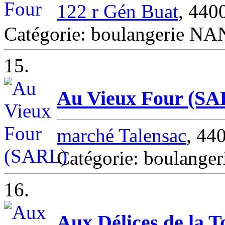
122 r Gén Buat
, 44
Catégorie: boulangerie N
15.
Au Vieux Four (SA
marché Talensac
, 4
Catégorie: boulang
16.
Aux Délices de la T