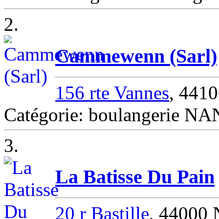
2.
Cammewenn (Sarl)
156 rte Vannes
, 441
Catégorie: boulangerie N
3.
La Batisse Du Pain
20 r Bastille
, 44000