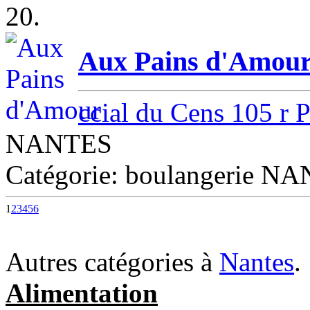
20.
Aux Pains d'Amou
ccial du Cens 105 r 
NANTES
Catégorie: boulangerie N
1
2
3
4
5
6
Autres catégories à
Nantes
.
Alimentation