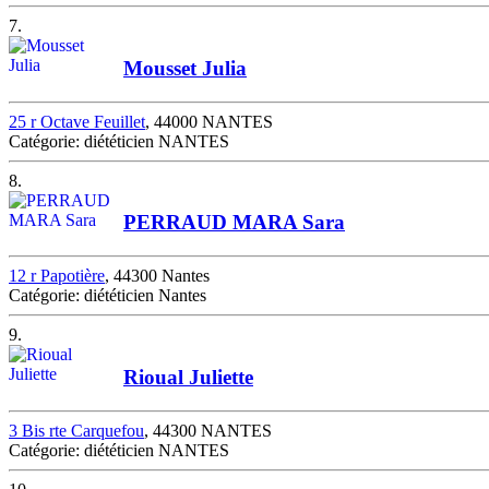
7.
Mousset Julia
25 r Octave Feuillet
, 44000 NANTES
Catégorie: diététicien NANTES
8.
PERRAUD MARA Sara
12 r Papotière
, 44300 Nantes
Catégorie: diététicien Nantes
9.
Rioual Juliette
3 Bis rte Carquefou
, 44300 NANTES
Catégorie: diététicien NANTES