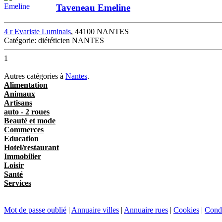
Taveneau Emeline
4 r Evariste Luminais
, 44100 NANTES
Catégorie: diététicien NANTES
1
Autres catégories à
Nantes
.
Alimentation
Animaux
Artisans
auto - 2 roues
Beauté et mode
Commerces
Education
Hotel/restaurant
Immobilier
Loisir
Santé
Services
Mot de passe oublié
|
Annuaire villes
|
Annuaire rues
|
Cookies
|
Condi