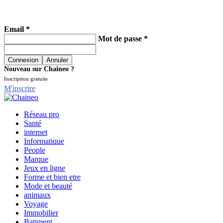
Email *
Mot de passe *
Nouveau sur Chaineo ?
Inscription gratuite
M'inscrire
Réseau pro
Santé
internet
Informatique
People
Marque
Jeux en ligne
Forme et bien etre
Mode et beauté
animaux
Voyage
Immobilier
Batiment