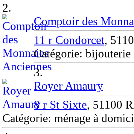
2.
Comptoir des Monna
11 r Condorcet
, 511
Catégorie: bijouteri
3.
Royer Amaury
8 r St Sixte
, 51100 
Catégorie: ménage à domic