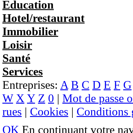
Education
Hotel/restaurant
Immobilier
Loisir
Santé
Services
Entreprises:
A
B
C
D
E
F
G
W
X
Y
Z
0
|
Mot de passe o
rues
|
Cookies
|
Conditions g
OK
En continuant votre navi