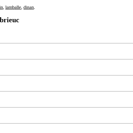
in
,
lamballe
,
dinan
.
 brieuc