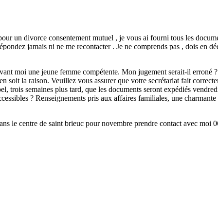
ur un divorce consentement mutuel , je vous ai fourni tous les document
épondez jamais ni ne me recontacter . Je ne comprends pas , dois en dédu
précisé le caractère d'urgence de mon dossier !!! MR HUON ST BRIEU
r devant moi une jeune femme compétente. Mon jugement serait-il erron
?en soit la raison. Veuillez vous assurer que votre secrétariat fait corre
l, trois semaines plus tard, que les documents seront expédiés vendre
ccessibles ? Renseignements pris aux affaires familiales, une charmant
 Vous ne pensez pas que j'ai le droit de croire que quelqu'un se moque
3
t et que votre cabinet garde un bonne image de lui-même.Ce serait préj
dans le centre de saint brieuc pour novembre prendre contact avec moi 