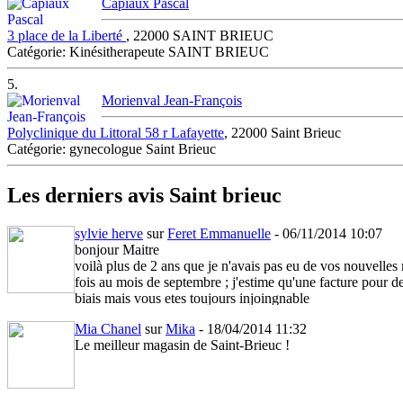
Capiaux Pascal
3 place de la Liberté
, 22000 SAINT BRIEUC
Catégorie: Kinésitherapeute SAINT BRIEUC
5.
Morienval Jean-François
Polyclinique du Littoral 58 r Lafayette
, 22000 Saint Brieuc
Catégorie: gynecologue Saint Brieuc
Les derniers avis Saint brieuc
sylvie herve
sur
Feret Emmanuelle
- 06/11/2014 10:07
bonjour Maitre
voilà plus de 2 ans que je n'avais pas eu de vos nouvelles 
fois au mois de septembre ; j'estime qu'une facture pour d
biais mais vous etes toujours injoingnable
Mia Chanel
sur
Mika
- 18/04/2014 11:32
Le meilleur magasin de Saint-Brieuc !