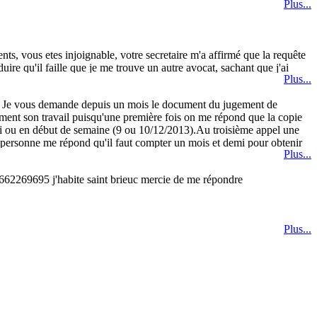
Plus...
s, vous etes injoignable, votre secretaire m'a affirmé que la requête
ire qu'il faille que je me trouve un autre avocat, sachant que j'ai
Plus...
C
é ? Je vous demande depuis un mois le document du jugement de
ctement son travail puisqu'une première fois on me répond que la copie
di ou en début de semaine (9 ou 10/12/2013).Au troisième appel une
e personne me répond qu'il faut compter un mois et demi pour obtenir
Plus...
 de moi ? Je souhaite, pour résoudre rapidement ce malentendu que vous
udiciable pour tous que nous soyons en désaccord.Veuillez agréer mes
0662269695 j'habite saint brieuc mercie de me répondre
Plus...