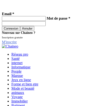
Email *
Mot de passe *
Nouveau sur Chaineo ?
Inscription gratuite
M'inscrire
Réseau pro
Santé
internet
Informatique
People
Marque
Jeux en ligne
Forme et bien etre
Mode et beauté
animaux
Voyage
Immobilier
Batiment