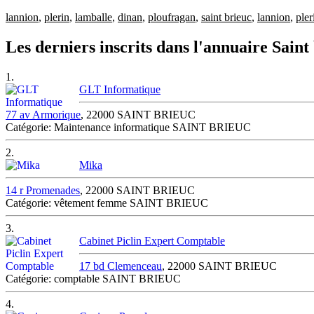
lannion
,
plerin
,
lamballe
,
dinan
,
ploufragan
,
saint brieuc
,
lannion
,
pler
Les derniers inscrits dans l'annuaire Saint
1.
GLT Informatique
77 av Armorique
, 22000 SAINT BRIEUC
Catégorie: Maintenance informatique SAINT BRIEUC
2.
Mika
14 r Promenades
, 22000 SAINT BRIEUC
Catégorie: vêtement femme SAINT BRIEUC
3.
Cabinet Piclin Expert Comptable
17 bd Clemenceau
, 22000 SAINT BRIEUC
Catégorie: comptable SAINT BRIEUC
4.