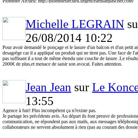
Plombier Arcueil: http://plombierarcueil.urgenceartisanpascher.com/
SOS plombier Arcueil:http://plombierarcueil.urgenceartisanpascher.c
Assainissement Plombier Arcueil: http://plombierarcueil.urgenceartis
Installation Douche Arcueil : http://plombierarcueil.urgenceartisanpas
Michelle LEGRAIN
s
#Dépannage_ballon_d'eau_chaude
26/08/2014 10:22
#Débouchage_évier
#Débouchage_Lavabo
#Installation_Sanitaire
Pour avoir demandé le ponçage et le lasure d'un balcon et d'un petit at
#Installation_douche.
desagrège car il a appliqué un produit qui ne tient pas. Une face de l'a
#Vidange_fosse_septique
pas suffisant il a tout de même étendu une couche de lasure .Le résulta
#Robinetterie
2000€ de plus,et menace de saisir son avocat. Faites attention.
#Réparation_Fuite_de_gaz
#Débouchage_WC_Toilette
#Débouchage_Canalisation
Jean Jean
sur
Le Konce
#Réparation_Fuite_d_eau
13:55
Agence à fuir! Plus incompétent ça n?existe pas.
Je partage les précédents avis. Au départ ils font preuve de professio
communication, ne répondent pas aux mails, aux messages téléphoniqu
collaborateurs ne servent absolument à rien (pas au courant des dossie
Un conseil, n?allez pas chez eux c?est une véritable catastrophe