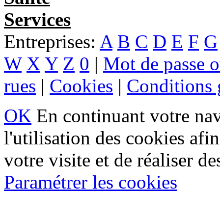
Services
Entreprises:
A
B
C
D
E
F
G
W
X
Y
Z
0
|
Mot de passe o
rues
|
Cookies
|
Conditions g
OK
En continuant votre navi
l'utilisation des cookies af
votre visite et de réaliser de
Paramétrer les cookies