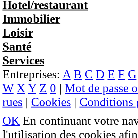
Hotel/restaurant
Immobilier
Loisir
Santé
Services
Entreprises:
A
B
C
D
E
F
G
W
X
Y
Z
0
|
Mot de passe o
rues
|
Cookies
|
Conditions g
OK
En continuant votre navi
l'utilisation des cookies af