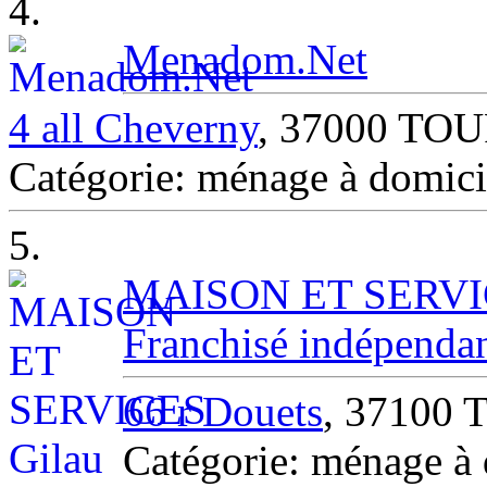
4.
Menadom.Net
4 all Cheverny
, 37000 TO
Catégorie: ménage à domi
5.
MAISON ET SERVICE
Franchisé indépenda
66 r Douets
, 37100 T
Catégorie: ménage à 