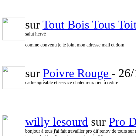
sur
Tout Bois Tous To
salut hervé
comme convenu je te joint mon adresse mail et dom
daniel.roger6@free.fr
mr et mme roger daniel 28 rue du prieuré de tavant
sur
Poivre Rouge
- 26
37100 tours
cadre agrèable et service chaleureux rien à redire
willy lesourd
sur
Pro 
bonjour à tous j'ai fait travailler pro dif renov de tours sur