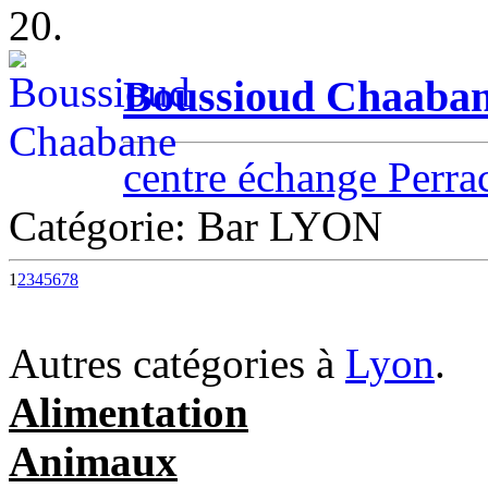
20.
Boussioud Chaaba
centre échange Perra
Catégorie: Bar LYON
1
2
3
4
5
6
7
8
Autres catégories à
Lyon
.
Alimentation
Animaux