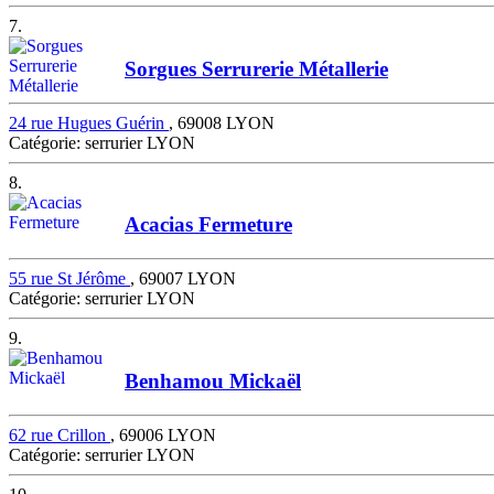
7.
Sorgues Serrurerie Métallerie
24 rue Hugues Guérin
, 69008 LYON
Catégorie: serrurier LYON
8.
Acacias Fermeture
55 rue St Jérôme
, 69007 LYON
Catégorie: serrurier LYON
9.
Benhamou Mickaël
62 rue Crillon
, 69006 LYON
Catégorie: serrurier LYON