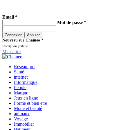
Email *
Mot de passe *
Nouveau sur Chaineo ?
Inscription gratuite
M'inscrire
Réseau pro
Santé
internet
Informatique
People
Marque
Jeux en ligne
Forme et bien etre
Mode et beauté
animaux
Voyage
Immobilier
Batiment