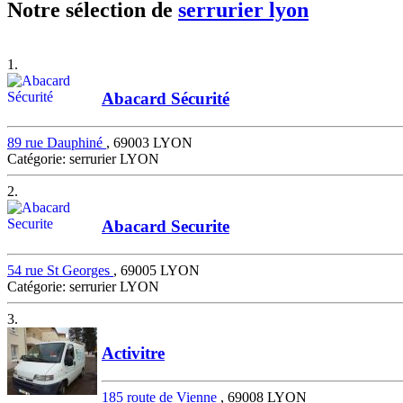
Notre sélection de
serrurier lyon
1.
Abacard Sécurité
89 rue Dauphiné
, 69003 LYON
Catégorie: serrurier LYON
2.
Abacard Securite
54 rue St Georges
, 69005 LYON
Catégorie: serrurier LYON
3.
Activitre
185 route de Vienne
, 69008 LYON