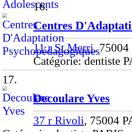
16.
Centres D'Adaptat
11 r St Merri
, 75004
Catégorie: dentiste 
17.
Decoulare Yves
37 r Rivoli
, 75004 