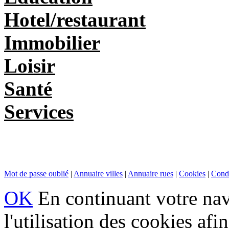
Hotel/restaurant
Immobilier
Loisir
Santé
Services
Mot de passe oublié
|
Annuaire villes
|
Annuaire rues
|
Cookies
|
Condi
OK
En continuant votre navi
l'utilisation des cookies af