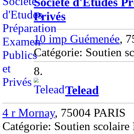
Société d'Etudes P
Privés
10 imp Guémenée
, 
Catégorie: Soutien s
8.
Telead
4 r Mornay
, 75004 PARIS
Catégorie: Soutien scolair