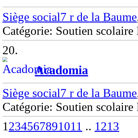
Siège social7 r de la Baume
Catégorie: Soutien scolaire 
20.
Acadomia
Siège social7 r de la Baume
Catégorie: Soutien scolaire 
1
2
3
4
5
6
7
8
9
10
11
..
12
13