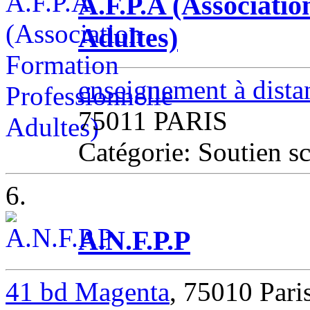
A.F.P.A (Associatio
Adultes)
enseignement à dista
75011 PARIS
Catégorie: Soutien s
6.
A.N.F.P.P
41 bd Magenta
, 75010 Pari