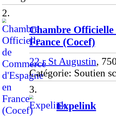
2.
Chambre Officiell
France (Cocef)
22 r St Augustin
, 75
Catégorie: Soutien sc
3.
Expelink