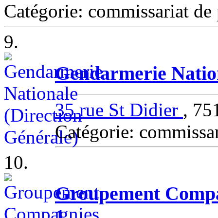
Catégorie: commissariat de
9.
Gendarmerie Nation
35 rue St Didier
, 7
Catégorie: commissa
10.
Groupement Compag
1