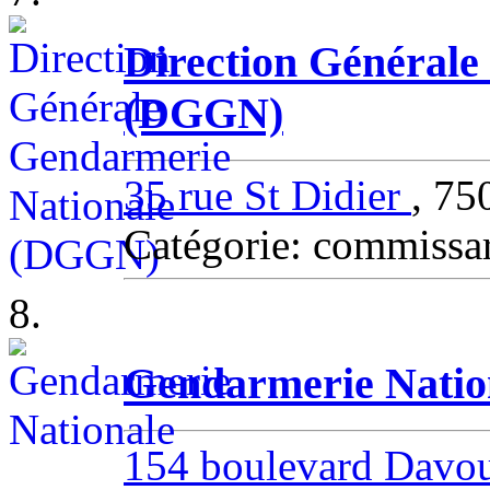
Direction Générale
(DGGN)
35 rue St Didier
, 7
Catégorie: commissa
8.
Gendarmerie Natio
154 boulevard Davo