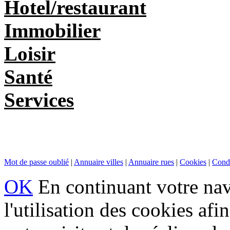
Hotel/restaurant
Immobilier
Loisir
Santé
Services
Mot de passe oublié
|
Annuaire villes
|
Annuaire rues
|
Cookies
|
Condi
OK
En continuant votre navi
l'utilisation des cookies af