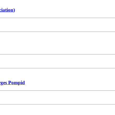
ciation)
orges Pompid