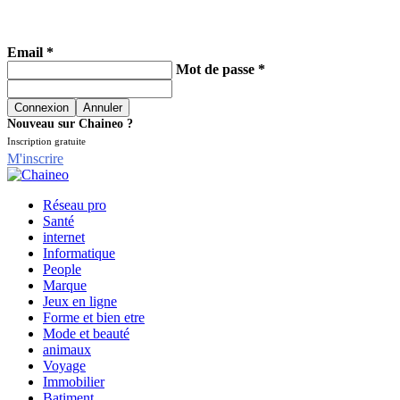
Email *
Mot de passe *
Nouveau sur Chaineo ?
Inscription gratuite
M'inscrire
Réseau pro
Santé
internet
Informatique
People
Marque
Jeux en ligne
Forme et bien etre
Mode et beauté
animaux
Voyage
Immobilier
Batiment