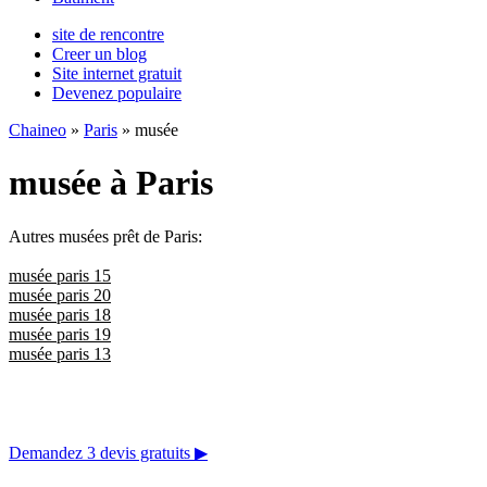
site de rencontre
Creer un blog
Site internet gratuit
Devenez populaire
Chaineo
»
Paris
» musée
musée à Paris
Autres musées prêt de Paris:
musée paris 15
musée paris 20
musée paris 18
musée paris 19
musée paris 13
Demandez 3 devis gratuits
▶