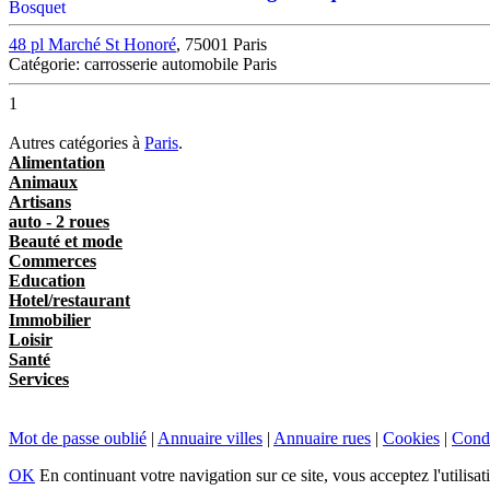
48 pl Marché St Honoré
, 75001 Paris
Catégorie: carrosserie automobile Paris
1
Autres catégories à
Paris
.
Alimentation
Animaux
Artisans
auto - 2 roues
Beauté et mode
Commerces
Education
Hotel/restaurant
Immobilier
Loisir
Santé
Services
Mot de passe oublié
|
Annuaire villes
|
Annuaire rues
|
Cookies
|
Condi
OK
En continuant votre navigation sur ce site, vous acceptez l'utilisat