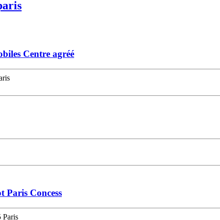
paris
iles Centre agréé
aris
t Paris Concess
 Paris