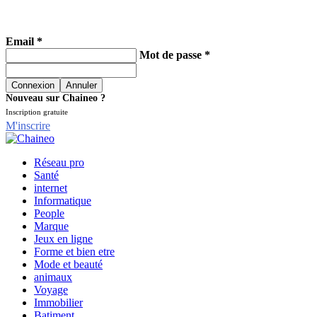
Email *
Mot de passe *
Nouveau sur Chaineo ?
Inscription gratuite
M'inscrire
Réseau pro
Santé
internet
Informatique
People
Marque
Jeux en ligne
Forme et bien etre
Mode et beauté
animaux
Voyage
Immobilier
Batiment