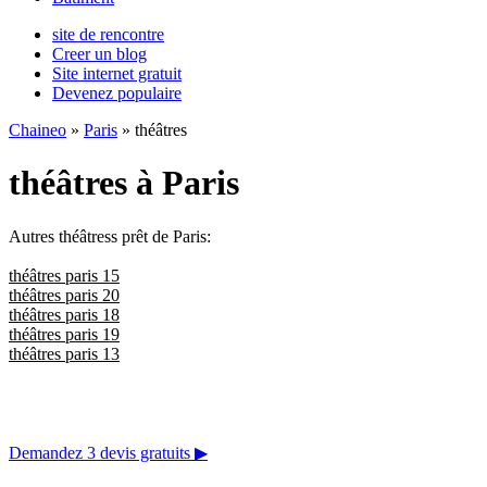
site de rencontre
Creer un blog
Site internet gratuit
Devenez populaire
Chaineo
»
Paris
» théâtres
théâtres à Paris
Autres théâtress prêt de Paris:
théâtres paris 15
théâtres paris 20
théâtres paris 18
théâtres paris 19
théâtres paris 13
Demandez 3 devis gratuits
▶