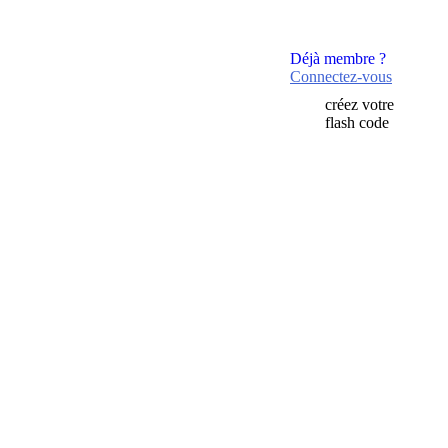
Déjà membre ?
Connectez-vous
créez votre
flash code