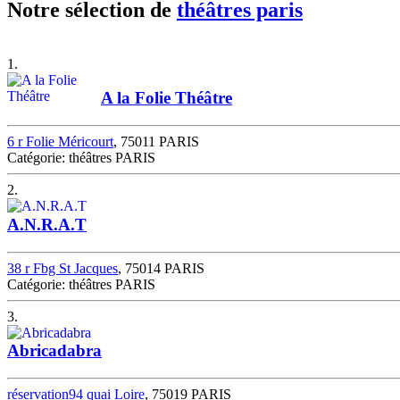
Notre sélection de
théâtres paris
1.
A la Folie Théâtre
6 r Folie Méricourt
, 75011 PARIS
Catégorie: théâtres PARIS
2.
A.N.R.A.T
38 r Fbg St Jacques
, 75014 PARIS
Catégorie: théâtres PARIS
3.
Abricadabra
réservation94 quai Loire
, 75019 PARIS