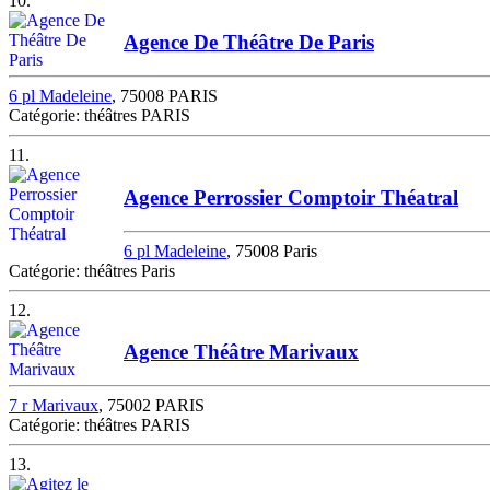
10.
Agence De Théâtre De Paris
6 pl Madeleine
, 75008 PARIS
Catégorie: théâtres PARIS
11.
Agence Perrossier Comptoir Théatral
6 pl Madeleine
, 75008 Paris
Catégorie: théâtres Paris
12.
Agence Théâtre Marivaux
7 r Marivaux
, 75002 PARIS
Catégorie: théâtres PARIS
13.