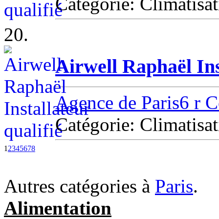
Catégorie: Climatisat
20.
Airwell Raphaël Ins
Agence de Paris6 r C
Catégorie: Climatisat
1
2
3
4
5
6
7
8
Autres catégories à
Paris
.
Alimentation