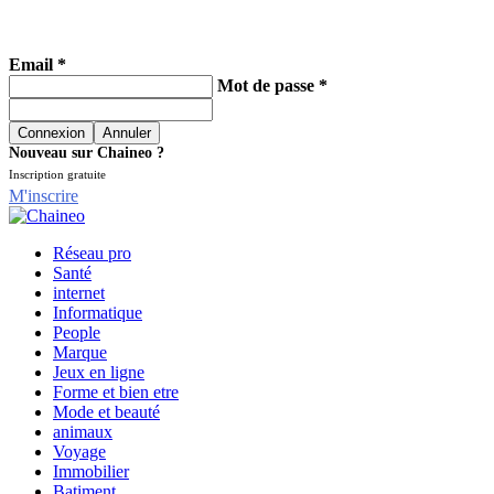
Email *
Mot de passe *
Nouveau sur Chaineo ?
Inscription gratuite
M'inscrire
Réseau pro
Santé
internet
Informatique
People
Marque
Jeux en ligne
Forme et bien etre
Mode et beauté
animaux
Voyage
Immobilier
Batiment