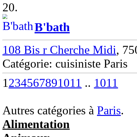
20.
B'bath
108 Bis r Cherche Midi
, 75
Catégorie: cuisiniste Paris
1
2
3
4
5
6
7
8
9
10
11
..
10
11
Autres catégories à
Paris
.
Alimentation