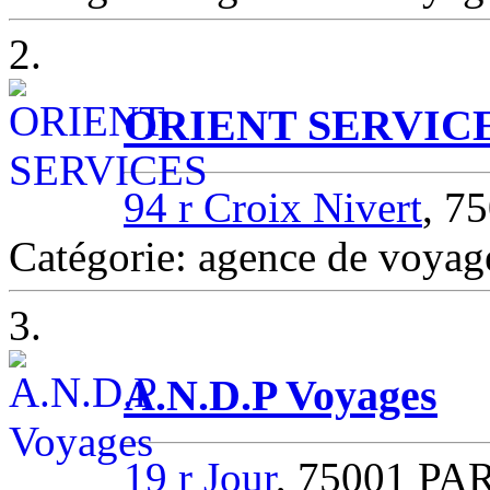
2.
ORIENT SERVIC
94 r Croix Nivert
, 7
Catégorie: agence de voya
3.
A.N.D.P Voyages
19 r Jour
, 75001 PA