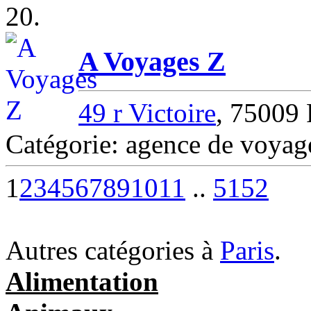
20.
A Voyages Z
49 r Victoire
, 75009
Catégorie: agence de voya
1
2
3
4
5
6
7
8
9
10
11
..
51
52
Autres catégories à
Paris
.
Alimentation