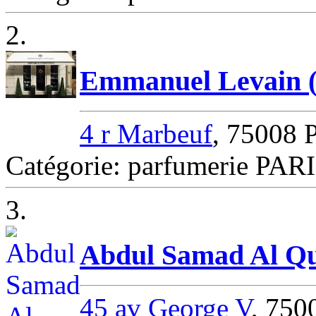
2.
Emmanuel Levain 
4 r Marbeuf
, 75008 
Catégorie: parfumerie PAR
3.
Abdul Samad Al Qu
45 av George V
, 750