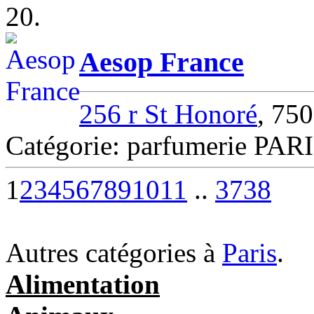
20.
Aesop France
256 r St Honoré
, 75
Catégorie: parfumerie PAR
1
2
3
4
5
6
7
8
9
10
11
..
37
38
Autres catégories à
Paris
.
Alimentation