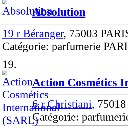
Absolution
19 r Béranger
, 75003 PARI
Catégorie: parfumerie PAR
19.
Action Cosmétics I
6 r Christiani
, 7501
Catégorie: parfumer