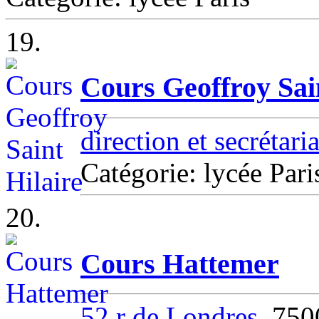
19.
Cours Geoffroy Sai
direction et secrétari
Catégorie: lycée Pari
20.
Cours Hattemer
52 r de Londres
, 750