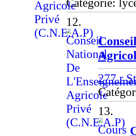
Catégorie: lyc
12.
Consei
Agricol
277 r S
Catégor
13.
C