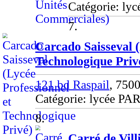
Catégorie: lyc
7.
Carcado Saisseval (
Technologique Priv
121 bd Raspail
, 750
Catégorie: lycée PA
8.
Carré de Vill