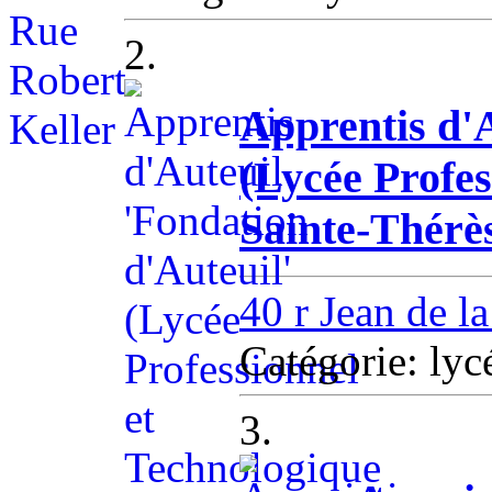
2.
Apprentis d'A
(Lycée Profes
Sainte-Thérè
40 r Jean de l
Catégorie: lyc
3.