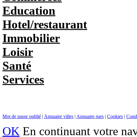
Education
Hotel/restaurant
Immobilier
Loisir
Santé
Services
Mot de passe oublié
|
Annuaire villes
|
Annuaire rues
|
Cookies
|
Condi
OK
En continuant votre navi