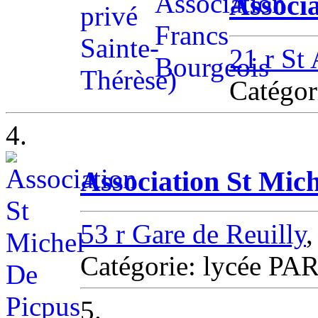
Associ
21 r St
Catégor
4.
Association St Mic
53 r Gare de Reuilly
Catégorie: lycée PA
5.