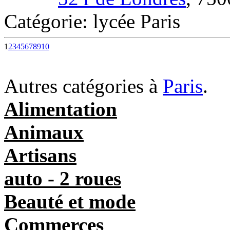
Catégorie: lycée Paris
1
2
3
4
5
6
7
8
9
10
Autres catégories à
Paris
.
Alimentation
Animaux
Artisans
auto - 2 roues
Beauté et mode
Commerces