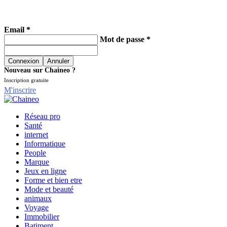
Email *
Mot de passe *
Nouveau sur Chaineo ?
Inscription gratuite
M'inscrire
Réseau pro
Santé
internet
Informatique
People
Marque
Jeux en ligne
Forme et bien etre
Mode et beauté
animaux
Voyage
Immobilier
Batiment