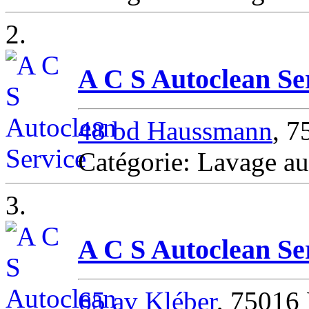
2.
A C S Autoclean Se
48 bd Haussmann
, 
Catégorie: Lavage a
3.
A C S Autoclean Se
65 av Kléber
, 75016