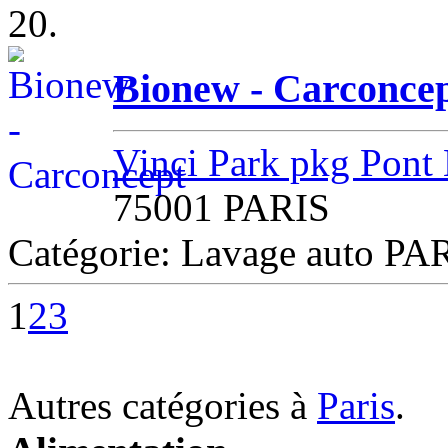
20.
Bionew - Carconce
Vinci Park pkg Pont 
75001 PARIS
Catégorie: Lavage auto PA
1
2
3
Autres catégories à
Paris
.