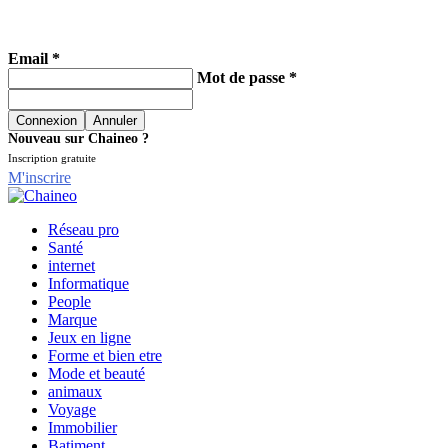
Email *
Mot de passe *
Nouveau sur Chaineo ?
Inscription gratuite
M'inscrire
Réseau pro
Santé
internet
Informatique
People
Marque
Jeux en ligne
Forme et bien etre
Mode et beauté
animaux
Voyage
Immobilier
Batiment