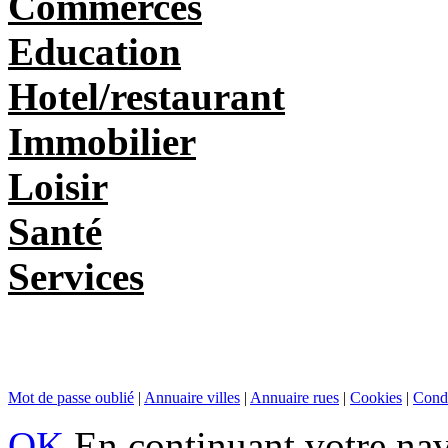
Commerces
Education
Hotel/restaurant
Immobilier
Loisir
Santé
Services
Mot de passe oublié
|
Annuaire villes
|
Annuaire rues
|
Cookies
|
Condi
OK
En continuant votre navi