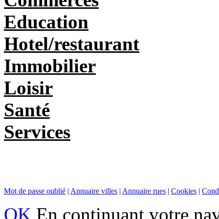
Education
Hotel/restaurant
Immobilier
Loisir
Santé
Services
Mot de passe oublié
|
Annuaire villes
|
Annuaire rues
|
Cookies
|
Condi
OK
En continuant votre navi