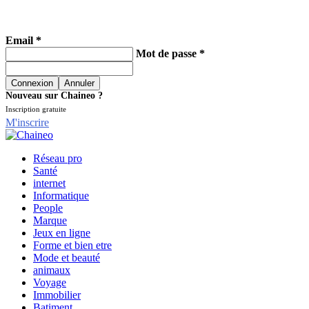
Email *
Mot de passe *
Nouveau sur Chaineo ?
Inscription gratuite
M'inscrire
Réseau pro
Santé
internet
Informatique
People
Marque
Jeux en ligne
Forme et bien etre
Mode et beauté
animaux
Voyage
Immobilier
Batiment