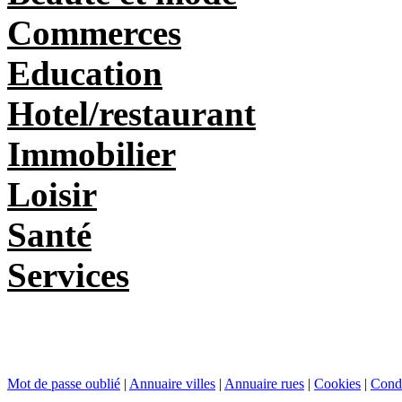
Commerces
Education
Hotel/restaurant
Immobilier
Loisir
Santé
Services
Mot de passe oublié
|
Annuaire villes
|
Annuaire rues
|
Cookies
|
Condi