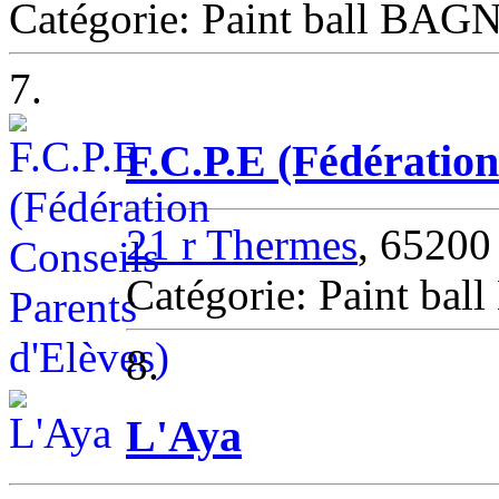
Catégorie: Paint ball B
7.
F.C.P.E (Fédération
21 r Thermes
, 652
Catégorie: Paint 
8.
L'Aya