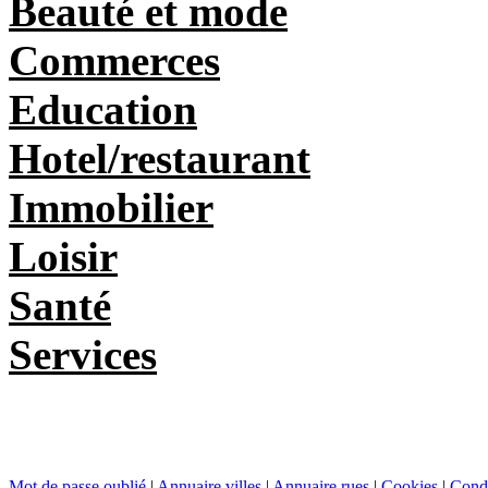
Beauté et mode
Commerces
Education
Hotel/restaurant
Immobilier
Loisir
Santé
Services
Mot de passe oublié
|
Annuaire villes
|
Annuaire rues
|
Cookies
|
Condi