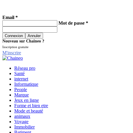
Email *
Mot de passe *
Nouveau sur Chaineo ?
Inscription gratuite
M'inscrire
Réseau pro
Santé
internet
Informatique
People
Marque
Jeux en ligne
Forme et bien etre
Mode et beauté
animaux
Voyage
Immobilier
Batiment